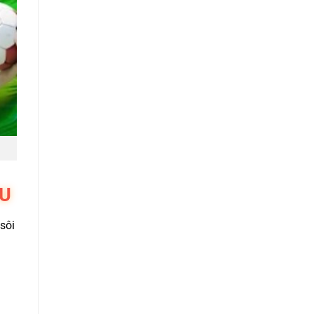
ẦU
sôi