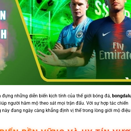
 đựng những diễn biến kịch tính của thế giới bóng đá,
bongdal
iúp người hâm mộ theo sát mọi trận đấu. Với sự hợp tác chiến
 này đang ngày càng khẳng định vị thế trong lòng giới mộ điệu