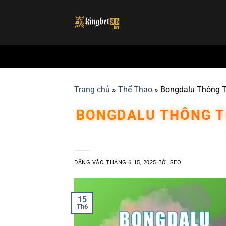
Bỏ
qua
nội
dung
Trang chủ
»
Thể Thao
»
Bongdalu Thông T
BONGDALU THÔNG T
ĐĂNG VÀO
THÁNG 6 15, 2025
BỞI
SEO
15
Th6