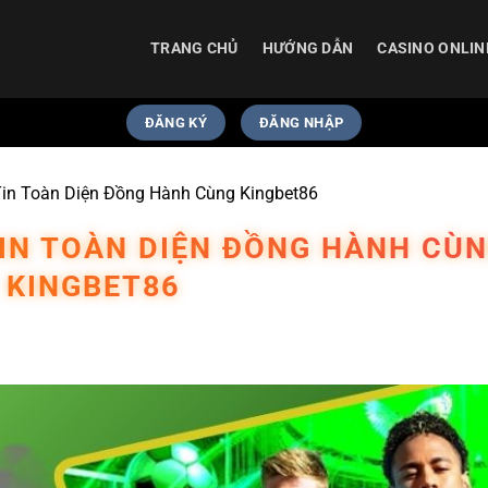
TRANG CHỦ
HƯỚNG DẪN
CASINO ONLIN
ĐĂNG KÝ
ĐĂNG NHẬP
in Toàn Diện Đồng Hành Cùng Kingbet86
IN TOÀN DIỆN ĐỒNG HÀNH CÙ
KINGBET86