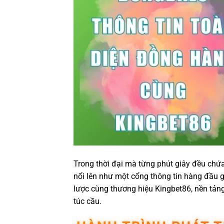
Trong thời đại mà từng phút giây đều chứa
nổi lên như một cổng thông tin hàng đầu g
lược cùng thương hiệu Kingbet86, nền tảng
túc cầu.