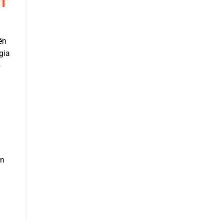
ỢT
Ổn
Định
Cùng
Kingbet86
ền
gia
p
an
á