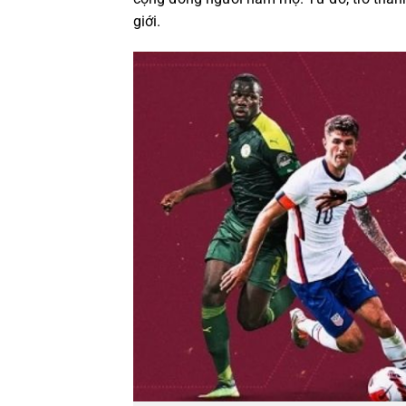
giới.