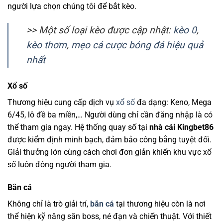
người lựa chọn chúng tôi để bắt kèo.
>> Một số loại kèo được cập nhật:
kèo 0
,
kèo thơm
,
mẹo cá cược bóng đá hiệu quả
nhất
Xổ số
Thương hiệu cung cấp dịch vụ
xổ số
đa dạng: Keno, Mega
6/45, lô đề ba miền,… Người dùng chỉ cần đăng nhập là có
thể tham gia ngay. Hệ thống quay số tại
nhà cái Kingbet86
được kiểm định minh bạch, đảm bảo công bằng tuyệt đối.
Giải thưởng lớn cùng cách chơi đơn giản khiến khu vực xổ
số luôn đông người tham gia.
Bắn cá
Không chỉ là trò giải trí,
bắn cá
tại thương hiệu còn là nơi
thể hiện kỹ năng săn boss, né đạn và chiến thuật. Với thiết