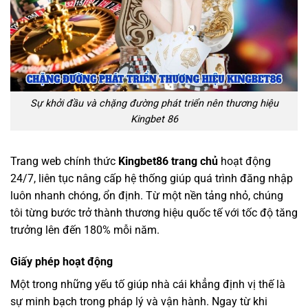
Sự khởi đầu và chặng đường phát triển nên thương hiệu
Kingbet 86
Trang web chính thức
Kingbet86 trang chủ
hoạt động
24/7, liên tục nâng cấp hệ thống giúp quá trình đăng nhập
luôn nhanh chóng, ổn định. Từ một nền tảng nhỏ, chúng
tôi từng bước trở thành thương hiệu quốc tế với tốc độ tăng
trưởng lên đến 180% mỗi năm.
Giấy phép hoạt động
Một trong những yếu tố giúp nhà cái khẳng định vị thế là
sự minh bạch trong pháp lý và vận hành. Ngay từ khi