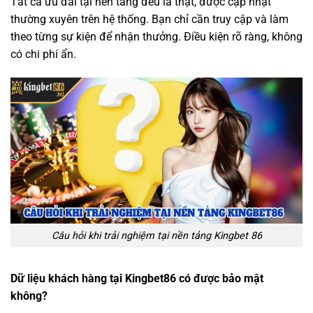
Tất cả ưu đãi tại nền tảng đều là thật, được cập nhật
thường xuyên trên hệ thống. Bạn chỉ cần truy cập và làm
theo từng sự kiện để nhận thưởng. Điều kiện rõ ràng, không
có chi phí ẩn.
Câu hỏi khi trải nghiệm tại nền tảng Kingbet 86
Dữ liệu khách hàng tại Kingbet86 có được bảo mật
không?