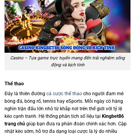
Casino – Tựa game trực tuyến mang đến trải nghiệm sống
động và kịch tính
Thể thao
Đây là thiên đường
cá cược thể thao
cho người đam mê
bóng đá, bóng rổ, tennis hay eSports. Mỗi ngày có hàng
nghìn trận đấu lớn nhỏ từ khắp nơi trên thế giới với tỷ lệ
kèo cạnh tranh. Hệ thống phân tích số liệu tại
Kingbet86
trang chủ
giúp bạn đưa ra phán đoán chính xác hơn. Cập
nhật kèo sớm, hỗ trợ đa dạng loại cược là lý do nhiều