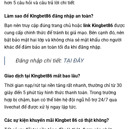
hơn 5 câu hỏi và câu trả lời chi tiết:
Làm sao để Kingbet86 đăng nhập an toàn?
Bạn nên truy cập đúng trang chủ hoặc
link Kingbet86
được
cung cấp chính thức để tránh bị giả mạo. Bên cạnh đó, nên
bật bảo mật hai lớp và không chia sẻ mật khẩu cho người
khác để đảm bảo an toàn tối đa khi đăng nhập.
Đăng nhập chi tiết:
TẠI ĐÂY
Giao dịch tại Kingbet86 mất bao lâu?
Thời gian nạp/rút tại nền tảng rất nhanh, thường chỉ từ 30
giây đến 5 phút tùy hình thức thanh toán. Trong trường
hợp bị chậm, bạn có thể liên hệ đội ngũ hỗ trợ 24/7 qua
livechat để được xử lý ngay lập tức.
Các sự kiện khuyến mãi Kingbet 86 có thật không?