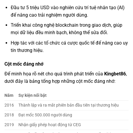
Đầu tư 5 triệu USD vào nghiên cứu trí tuệ nhân tạo (AI)
để nâng cao trải nghiệm người dùng.
Triển khai công nghệ blockchain trong giao dịch, giúp
mọi dữ liệu đều minh bạch, không thể sửa đổi.
Hợp tác với các tổ chức cá cược quốc tế để nâng cao uy
tín thương hiệu.
Cột mốc đáng nhớ
Để minh họa rõ nét cho quá trình phát triển của
Kingbet86
,
dưới đây là bảng tổng hợp những cột mốc đáng nhớ:
Năm
Sự kiện nổi bật
2016
Thành lập và ra mắt phiên bản đầu tiên tại thương hiệu
2018
Đạt mốc 500.000 người dùng
2019
Nhận giấy phép hoạt động từ CEG