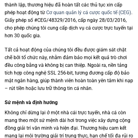
thành lập, thương hiệu đã hoàn tất các thủ tục xin cấp
phép hoạt động từ
Cơ quan quản lý cá cược quốc tế (CEG)
.
Giấy phép số #CEG/48329/2016, cấp ngày 28/03/2016,
cho phép chúng tôi cung cấp dịch vụ cá cược trực tuyến tại
hơn 30 quốc gia.
Tất cả hoạt động của chúng tôi đều được giám sát chặt
chẽ bởi tổ chức này, nhằm đảm bảo mọi kết quả trò chơi
đều công bằng và không bị can thiệp. Ngoài ra, nền tảng
tích hợp công nghệ SSL 256-bit, tương đương cấp độ bảo
mật ngân hàng, giúp thành viên hoàn toàn yên tâm khi nạp
– rút tiền hoặc lưu trữ thông tin cá nhân.
Sứ mệnh và định hướng
Không chỉ dừng lại ở một nhà cái trực tuyến, nhà cá còn
mang theo một sứ mệnh dài hơi trong việc xây dựng cộng
đồng giải trí văn minh và hiện đại. Thương hiệu cam kết
mang lại môi trường giải trí trung thực, hạn chế tối đa rủi ro