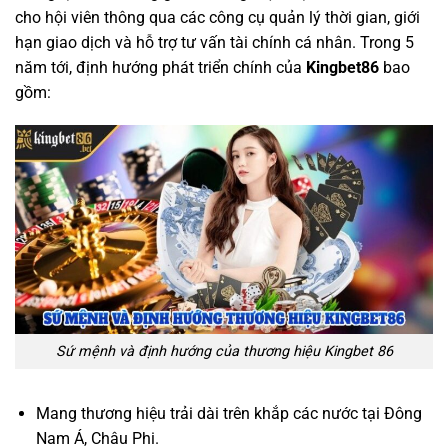
cho hội viên thông qua các công cụ quản lý thời gian, giới
hạn giao dịch và hỗ trợ tư vấn tài chính cá nhân. Trong 5
năm tới, định hướng phát triển chính của
Kingbet86
bao
gồm:
Sứ mệnh và định hướng của thương hiệu Kingbet 86
Mang thương hiệu trải dài trên khắp các nước tại Đông
Nam Á, Châu Phi.